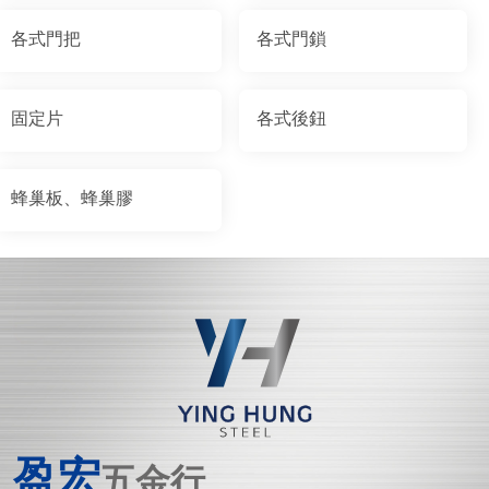
各式門把
各式門鎖
固定片
各式後鈕
蜂巢板、蜂巢膠
盈宏
五金行