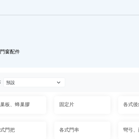
/門窗配件
序
巢板、蜂巢膠
固定片
各式後
式門把
各式門串
彎弓、