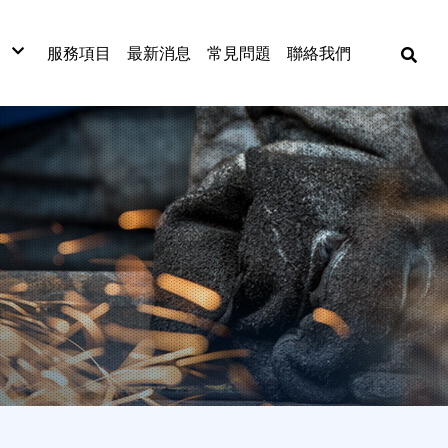
服務項目
最新消息
常見問題
聯絡我們
材
材
材
式捲門
網
漆板
窗五金
漆
金材料
動工具
焊五金
各式門窗
捲門
古機台買賣
門窗五金配件
捲門材料