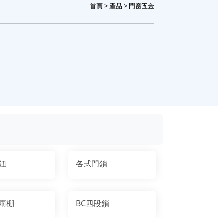
首頁
>
產品
> 門窗五金
鈕
各式門鎖
雨棚
BC四段鎖