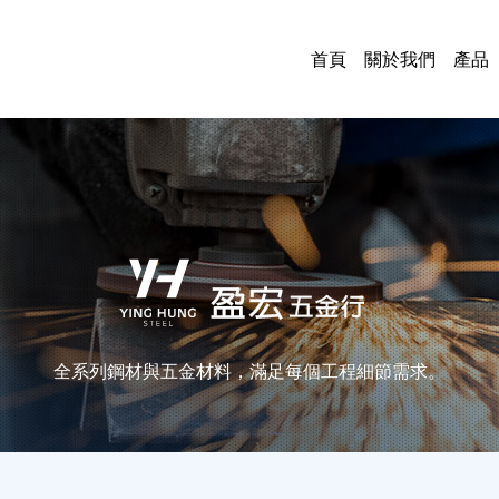
首頁
關於我們
產品
鋼
管
板
各
鐵
烤
門
油
五
電
電
中
全系列鋼材與五金材料，滿足每個工程細節需求。