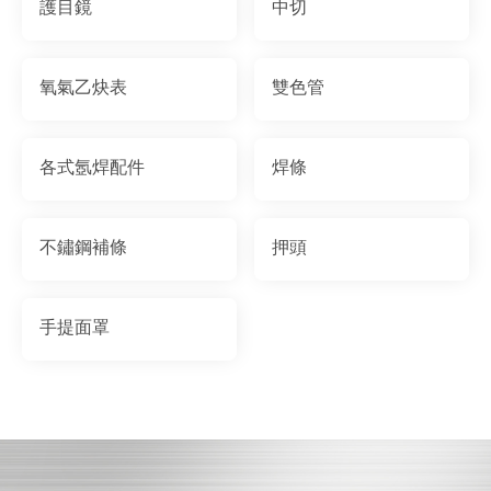
護目鏡
中切
氧氣乙炔表
雙色管
各式氬焊配件
焊條
不鏽鋼補條
押頭
手提面罩