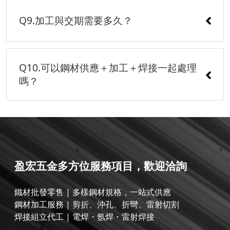
Q9.加工與交期需要多久？
Q10.可以鋼材供應＋加工＋焊接一起處理
嗎？
盈宏五金多方位服務項目，歡迎洽詢
鐵材批發零售 | 多樣鋼材規格，一站式供應
鋼材加工服務 | 剪折、沖孔、折彎、雷射切割
焊接組立代工 | 電焊・氬焊・雷射焊接