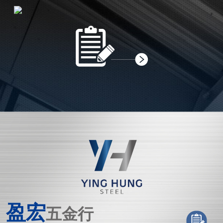
盈宏
五金行