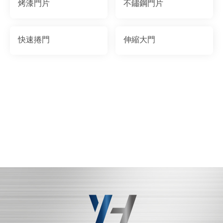
烤漆門片
不鏽鋼門片
快速捲門
伸縮大門