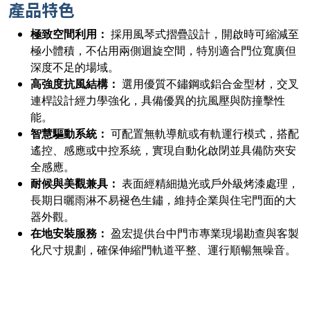
產品特色
極致空間利用：
採用風琴式摺疊設計，開啟時可縮減至
極小體積，不佔用兩側迴旋空間，特別適合門位寬廣但
深度不足的場域。
高強度抗風結構：
選用優質不鏽鋼或鋁合金型材，交叉
連桿設計經力學強化，具備優異的抗風壓與防撞擊性
能。
智慧驅動系統：
可配置無軌導航或有軌運行模式，搭配
遙控、感應或中控系統，實現自動化啟閉並具備防夾安
全感應。
耐候與美觀兼具：
表面經精細拋光或戶外級烤漆處理，
長期日曬雨淋不易褪色生鏽，維持企業與住宅門面的大
器外觀。
在地安裝服務：
盈宏提供台中門市專業現場勘查與客製
化尺寸規劃，確保伸縮門軌道平整、運行順暢無噪音。