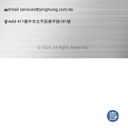
Email
services@yinghung.com.tw
Add 411臺中市太平區東平路181號
©
2026
, All Rights Reserved.