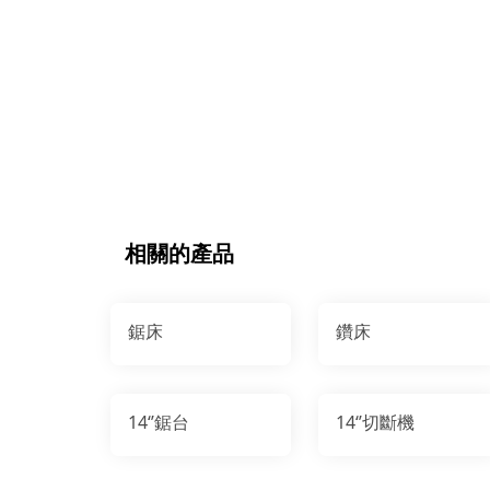
相關的產品
鋸床
鑽床
14‘’鋸台
14‘’切斷機