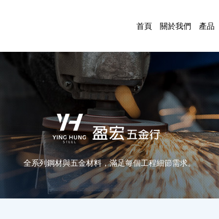
首頁
關於我們
產品
鋼
管
板
各
鐵
烤
門
油
五
電
電
中
全系列鋼材與五金材料，滿足每個工程細節需求。