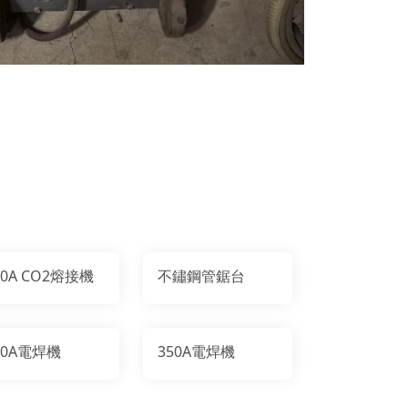
50A CO2熔接機
不鏽鋼管鋸台
00A電焊機
350A電焊機