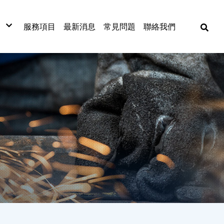
服務項目
最新消息
常見問題
聯絡我們
材
材
材
式捲門
網
漆板
窗五金
漆
金材料
動工具
焊五金
各式門窗
捲門
古機台買賣
門窗五金配件
捲門材料