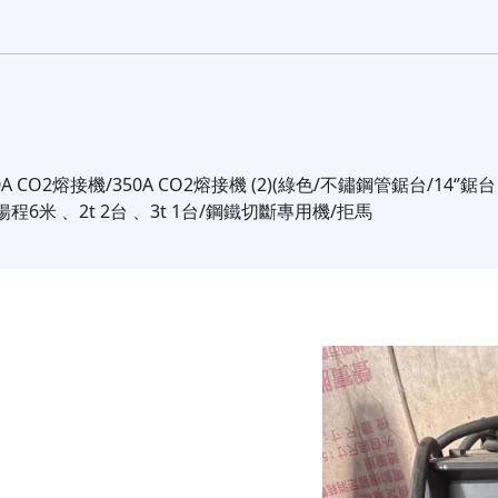
0A CO2熔接機/350A CO2熔接機 (2)(綠色/不鏽鋼管鋸台/14‘’鋸
揚程6米 、2t 2台 、3t 1台/鋼鐵切斷專用機/拒馬