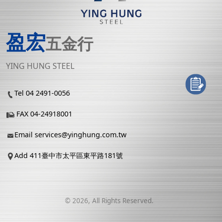
盈宏
五金行
YING HUNG STEEL
Tel 04 2491-0056
FAX 04-24918001
Email
services@yinghung.com.tw
Add 411臺中市太平區東平路181號
©
2026
, All Rights Reserved.