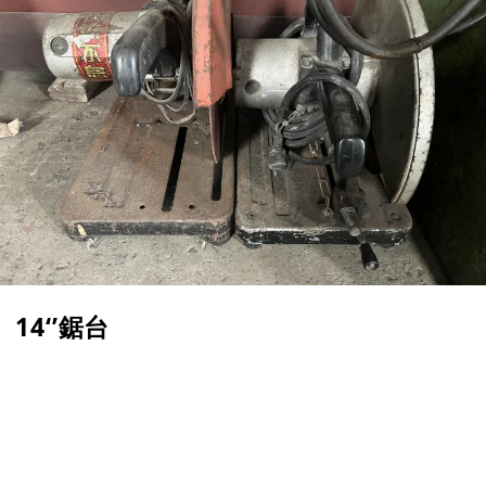
14‘’鋸台