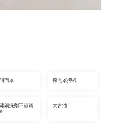
明面罩
採光罩押板
鏽鋼洗劑不鏽鋼
太古油
劑