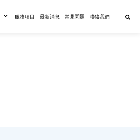
服務項目
最新消息
常見問題
聯絡我們
材
材
材
式捲門
網
漆板
窗五金
漆
金材料
動工具
焊五金
各式門窗
捲門
古機台買賣
門窗五金配件
捲門材料