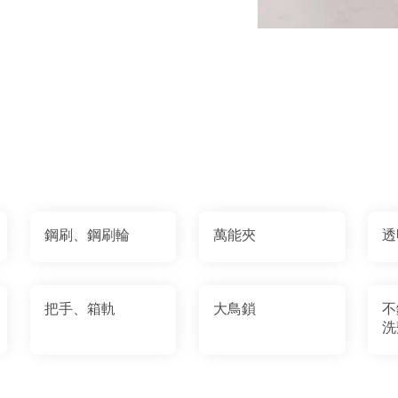
鋼刷、鋼刷輪
萬能夾
透
把手、箱軌
大鳥鎖
不
洗