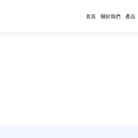
首頁
關於我們
產品
鋼
管
板
各
鐵
烤
門
油
五
電
電
中
全系列鋼材與五金材料，滿足每個工程細節需求。