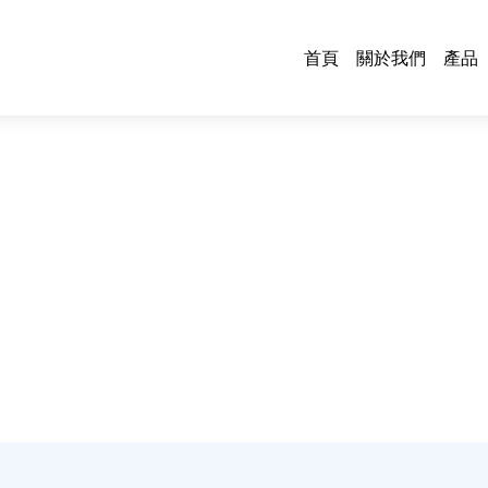
首頁
關於我們
產品
鋼
管
板
各
鐵
烤
門
油
五
電
電
中
全系列鋼材與五金材料，滿足每個工程細節需求。