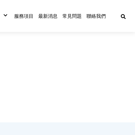
服務項目
最新消息
常見問題
聯絡我們
材
材
材
式捲門
網
漆板
窗五金
漆
金材料
動工具
焊五金
各式門窗
捲門
古機台買賣
門窗五金配件
捲門材料