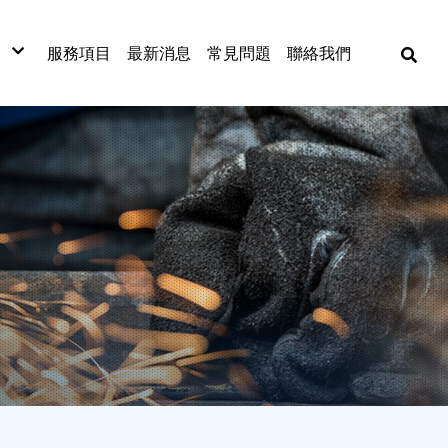
服務項目
最新消息
常見問題
聯絡我們
材
材
材
式捲門
網
漆板
窗五金
漆
金材料
動工具
焊五金
各式門窗
捲門
古機台買賣
門窗五金配件
捲門材料