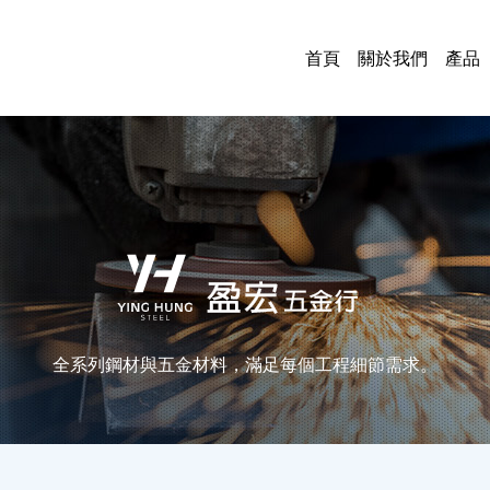
首頁
關於我們
產品
鋼
管
板
各
鐵
烤
門
油
五
電
電
中
全系列鋼材與五金材料，滿足每個工程細節需求。