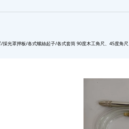
/採光罩押板/各式螺絲起子/各式套筒 90度木工角尺、45度角