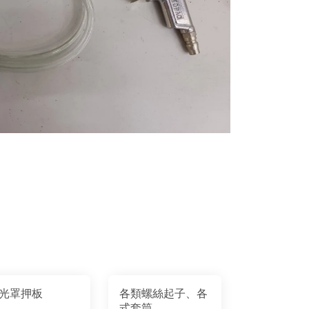
光罩押板
各類螺絲起子、各
式套筒