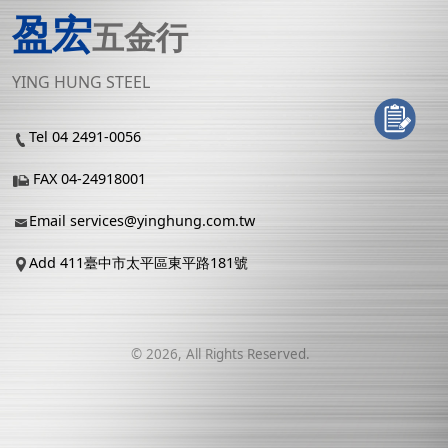
盈宏
五金行
YING HUNG STEEL
Tel 04 2491-0056
FAX 04-24918001
Email
services@yinghung.com.tw
Add 411臺中市太平區東平路181號
©
2026
, All Rights Reserved.