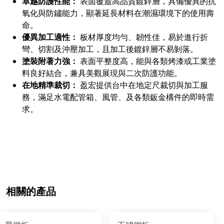
卓越防護性能：
表面覆蓋高品質鍍鋅層，具備優異的抗
氧化與防鏽能力，顯著延長材料在潮濕環境下的使用壽
命。
優異加工適性：
板材厚度均勻、韌性佳，易於進行折
彎、切割及沖壓加工，且加工後鍍鋅層不易剝落。
塗裝附著力強：
表面平整度高，能與各類烤漆或工業塗
料良好結合，兼具美觀展現與二次防護功能。
在地精準裁切：
盈宏提供台中在地定尺裁切與加工服
務，滿足水電配管箱、風管、及各類鈑金構件的即時需
求。
相關的產品