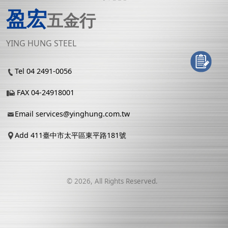
盈宏
五金行
YING HUNG STEEL
Tel 04 2491-0056
FAX 04-24918001
Email
services@yinghung.com.tw
Add 411臺中市太平區東平路181號
©
2026
, All Rights Reserved.