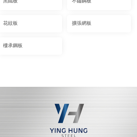
黑鐵板
不鏽鋼板
花紋板
擴張網板
樓承鋼板