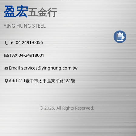
盈宏
五金行
YING HUNG STEEL
Tel 04 2491-0056
FAX 04-24918001
Email
services@yinghung.com.tw
Add 411臺中市太平區東平路181號
©
2026
, All Rights Reserved.