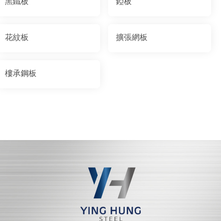
黑鐵板
錏板
花紋板
擴張網板
樓承鋼板