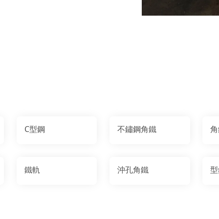
C型鋼
不鏽鋼角鐵
角
鐵軌
沖孔角鐵
型