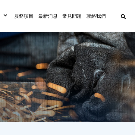
服務項目
最新消息
常見問題
聯絡我們
材
材
材
式捲門
網
漆板
窗五金
漆
金材料
動工具
焊五金
各式門窗
捲門
古機台買賣
門窗五金配件
捲門材料