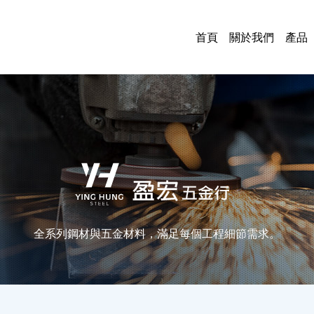
首頁
關於我們
產品
鋼
管
板
各
鐵
烤
門
油
五
電
電
中
全系列鋼材與五金材料，滿足每個工程細節需求。