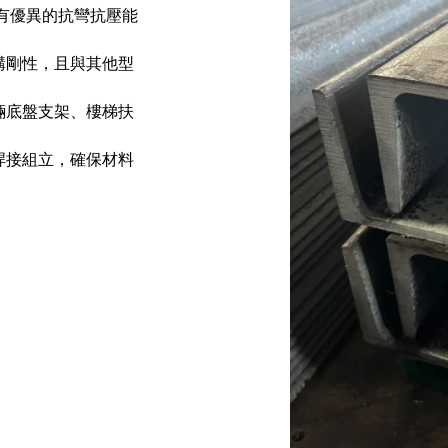
具有優異的抗彎抗壓能
構剛性，且與其他型
輛底盤支架、樓梯扶
焊接組立，確保材料