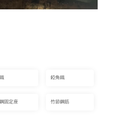
鐵
錏角鐵
鋼固定座
竹節鋼筋