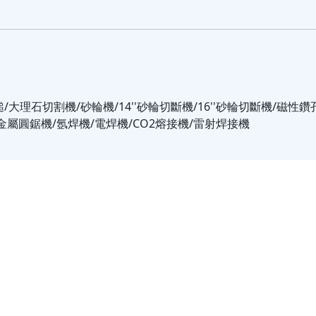
動鎚/大理石切割機/砂輪機/14''砂輪切斷機/16''砂輪切斷機/磁
金屬圓鋸機/氬焊機/電焊機/CO2熔接機/雷射焊接機