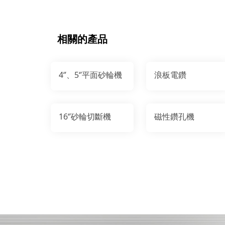
相關的產品
4‘’、5‘’平面砂輪機
浪板電鑽
16‘’砂輪切斷機
磁性鑽孔機