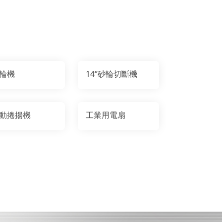
輪機
14‘’砂輪切斷機
動捲揚機
工業用電扇