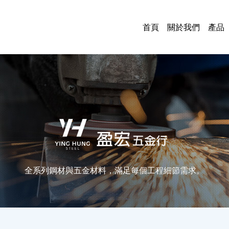
首頁
關於我們
產品
鋼
管
板
各
鐵
烤
門
油
五
電
電
中
全系列鋼材與五金材料，滿足每個工程細節需求。