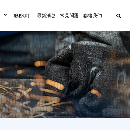
服務項目
最新消息
常見問題
聯絡我們
材
材
材
式捲門
網
漆板
窗五金
漆
金材料
動工具
焊五金
各式門窗
捲門
古機台買賣
門窗五金配件
捲門材料