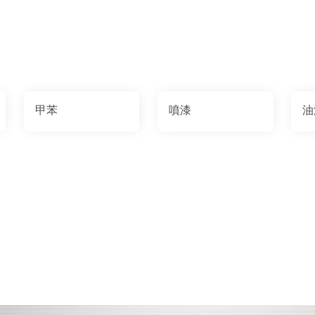
甲苯
噴漆
油