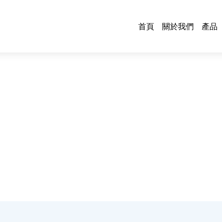
首頁
關於我們
產品
鋼
管
板
各
鐵
烤
門
油
五
電
電
中
全系列鋼材與五金材料，滿足每個工程細節需求。