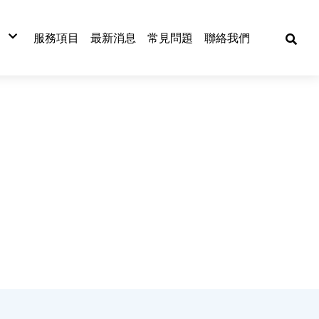
服務項目
最新消息
常見問題
聯絡我們
材
材
材
式捲門
網
漆板
窗五金
漆
金材料
動工具
焊五金
各式門窗
捲門
古機台買賣
門窗五金配件
捲門材料