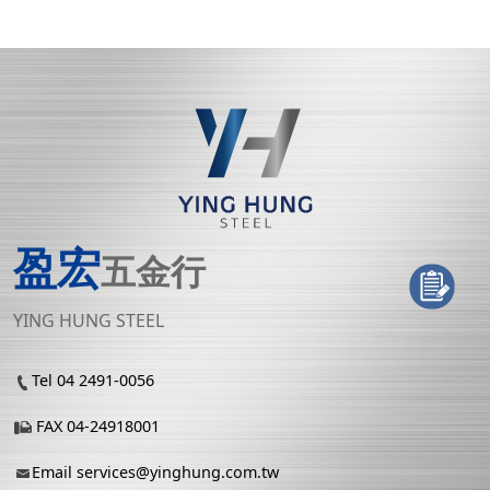
盈宏
五金行
YING HUNG STEEL
Tel 04 2491-0056
FAX 04-24918001
Email
services@yinghung.com.tw